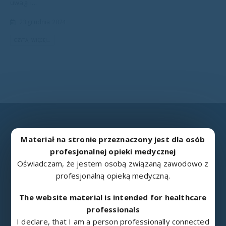
uwagi i...
23 grudnia 2024
CZYTAJ WIĘCEJ...
Materiał na stronie przeznaczony jest dla osób
profesjonalnej opieki medycznej
METALOWIEC
Oświadczam, że jestem osobą związaną zawodowo z
„Metalowiec” sp. z o.o. w Namysłowie jest doświadczonym
profesjonalną opieką medyczną.
producentem sprzętu rehabilitacyjnego i medycznego.
The website material is intended for healthcare
professionals
Jako samodzielny podmiot gospodarczy istniejemy od 1976 roku i
I declare, that I am a person professionally connected