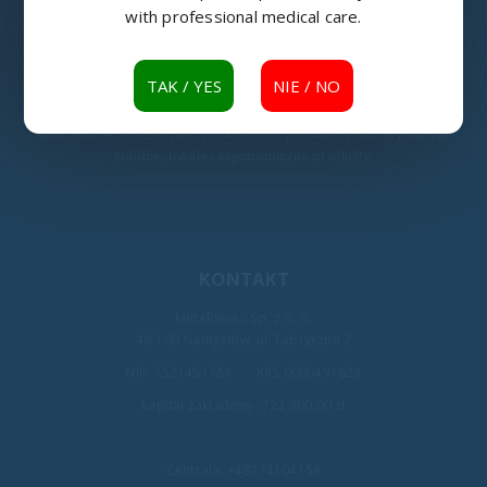
cały czas rozwijamy swoją działalność w branży metalowej.
with professional medical care.
TAK / YES
NIE / NO
Bogate doświadczenie zdobyte w ciągu wielu lat istnienia na rynku,
kooperacja z firmami zagranicznymi, jak również wnikliwe
studiowanie sugestii naszych klientów, pozwalają nam wytwarzać
solidne, trwałe i ergonomiczne produkty.
KONTAKT
Metalowiec Sp. z o. o.
46-100 Namysłów, ul. Fabryczna 2
NIP: 7521451789 KRS:0000491829
kapitał zakładowy: 723 900,00 zł
Centrala:
+48774104159