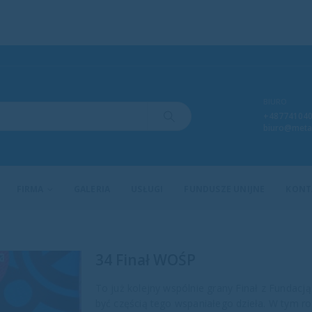
BIURO
+48774104
biuro@meta
FIRMA
GALERIA
USŁUGI
FUNDUSZE UNIJNE
KONT
34 Finał WOŚP
To już kolejny wspólnie grany Finał z Funda
być częścią tego wspaniałego dzieła. W tym ro