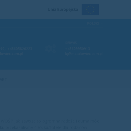
POLSKI
SERWIS
,
090
+48605826223
+48609950913
lowiec.com.pl
kj@metalowiec.com.pl
AKT
cją WOŚP Jak zawsze to ogromna radość i duma móc
ku przekazaliśmy 4 łóżka/fotele dla rodziców