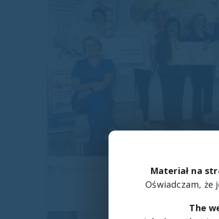
28 stycznia 2025
Materiał na str
Oświadczam, że 
The we