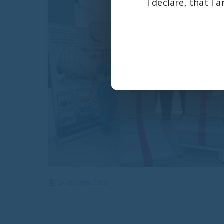
I declare, that I
24 stycznia 2025