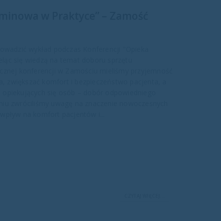
minowa w Praktyce” – Zamość
rowadzić wykład podczas Konferencji "Opieka
ląc się wiedzą na temat doboru sprzętu
ocznej konferencji w Zamościu mieliśmy przyjemność
ia, zwiększać komfort i bezpieczeństwo pacjenta, a
 opiekujących się osób – dobór odpowiedniego
eniu zwróciliśmy uwagę na znaczenie nowoczesnych
wpływ na komfort pacjentów i...
CZYTAJ WIĘCEJ...