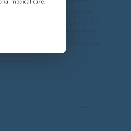
onal medical care.
ia 2025 roku przekazaliśmy osiem nowoczesnych
trycznego Szpitala Specjalistycznego w Brzezinach,
ych pacjentów. Z radością informujemy, że Oddział
ezinach wzbogacił się o osiem
łóżek dla rodziców
zy swoich dzieciach w bardziej komfortowych
ramach współpracy z Fundacją Ronalda McDonalda,
. z...
CZYTAJ WIĘCEJ...