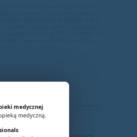
 Oddział Pediatryczny Szpitala Powiatowego w
łodszych pacjentów. Z radością informujemy, że
lda kolejne
łóżka dla rodziców Bożenka
trafiły do
 w Jarocinie. To dla nas ogromna satysfakcja, że
ospitalizacji nie tylko dla małych pacjentów, ale
bliskość i wsparcie w procesie leczenia dzieci.
opieki medycznej
CZYTAJ WIĘCEJ...
opieką medyczną.
sionals
Specjalistycznego w Brzezinach