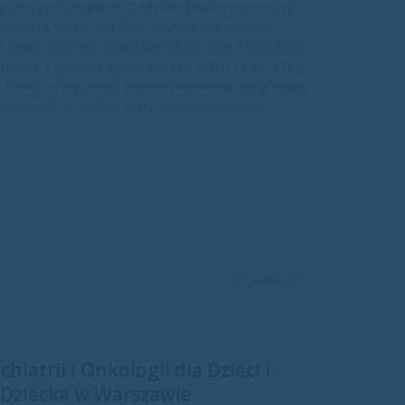
ię uroczyste otwarcie Oddziału Pediatrycznego w
undacja Polsat Jest nam niezmiernie miło, że
1 z wyposażeniem, łóżka wielofunkcyjne ANDIMED,
ożenka. Cieszymy się, że mogliśmy być częścią tego
 Polsat. Nasz sprzęt pięknie prezentuje się w nowo
rzekonani, że będzie służył zarówno małym
CZYTAJ WIĘCEJ...
atrii i Onkologii dla Dzieci i
 Dziecka w Warszawie