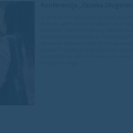
Konferencja „Opieka Długoter
10 grudnia 2024 roku wzięliśmy udział w Konf
Poznaniu, gdzie zaprezentowaliśmy nasze now
pacjentami. Podczas konferencji mieliśmy ok
które łączą komfort pacjenta z funkcjonalnoś
opiekunów. Wydarzenie było doskonałą okaz
wyzwań i innowacji w długoterminowej opiece
uczestnikom za zainteresowanie, cenne uwagi 
rozwiązania mogą...