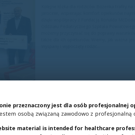
Kolejne łóżka dla rodziców Bożenka trafiły na
Jarocinie, wspierając komfort opiekunów najm
dzięki współpracy z Fundacją Ronalda McDona
Oddziału Pediatrycznego Szpitala Powiatowego
możemy przyczyniać się do poprawy warunków h
także dla ich opiekunów. Wiemy, jak ważna jest 
Wyspany i wypoczęty rodzic...
onie przeznaczony jest dla osób profesjonalnej 
jestem osobą związaną zawodowo z profesjonalną 
bsite material is intended for healthcare profes
Przekazanie łóżek do Szpitala 