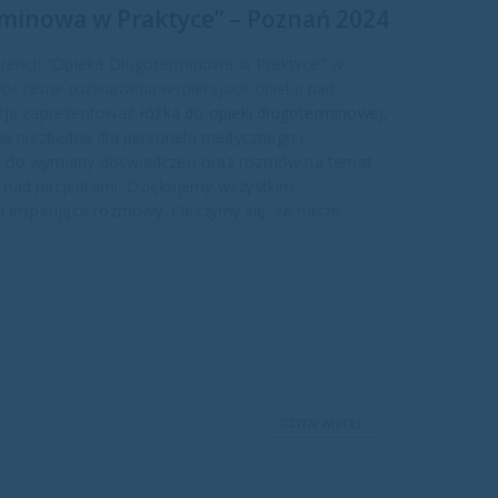
minowa w Praktyce” – Poznań 2024
erencji "Opieka Długoterminowa w Praktyce" w
oczesne rozwiązania wspierające opiekę nad
azję zaprezentować
łóżka do opieki długoterminowej
,
cią niezbędną dla personelu medycznego i
ją do wymiany doświadczeń oraz rozmów na temat
 nad pacjentami. Dziękujemy wszystkim
i inspirujące rozmowy. Cieszymy się, że nasze
CZYTAJ WIĘCEJ...