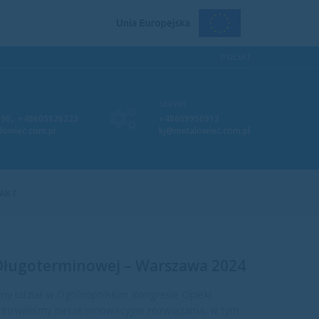
POLSKI
SERWIS
,
090
+48605826223
+48609950913
lowiec.com.pl
kj@metalowiec.com.pl
AKT
Długoterminowej – Warszawa 2024
śmy udział w Ogólnopolskim Kongresie Opieki
ntowaliśmy nasze innowacyjne rozwiązania, w tym