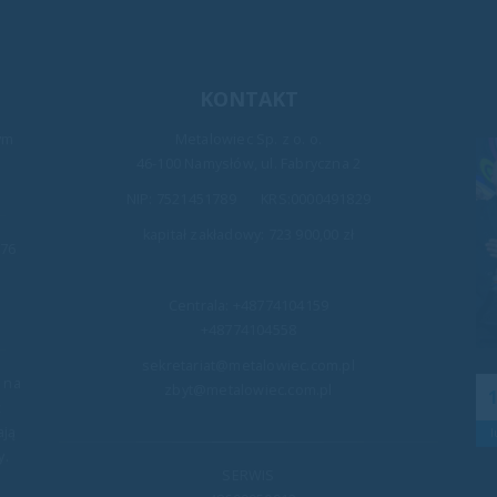
KONTAKT
ym
Metalowiec Sp. z o. o.
.
46-100 Namysłów, ul. Fabryczna 2
NIP: 7521451789 KRS:0000491829
kapitał zakładowy: 723 900,00 zł
976
Centrala:
+48774104159
+48774104558
sekretariat@metalowiec.com.pl
ychiatrii i
32. Finał WOŚP
a na
zbyt@metalowiec.com.pl
12
ieży w
Po raz kolejny mieliśmy zaszczyt i ogromną rad
ż
 Warszawie
grać razem z Fundacją WOŚP! Z okazji 32. Finału
ają
lut
az szafki
Wielkiej Orkiestry Świątecznej Pomocy...
y.
ychiatrii i
SERWIS
czytaj więcej