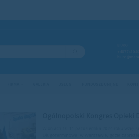
BIURO
+48774104
biuro@meta
FIRMA
GALERIA
USŁUGI
FUNDUSZE UNIJNE
KONT
Ogólnopolski Kongres Opieki 
W dniach 10-11 października 2024 roku wzięli
Długoterminowej w Warszawie, gdzie zapreze