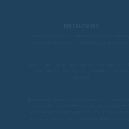
METALOWIEC
„Metalowiec” sp. z o.o. w Namysłowie jest doświadczon
producentem sprzętu rehabilitacyjnego i medycznego
Jako samodzielny podmiot gospodarczy istniejemy od 1
roku i cały czas rozwijamy swoją działalność w branży
metalowej.
 łóżka na nowym
Dostawa łóżek do Centrum Ps
Bogate doświadczenie zdobyte w ciągu wielu lat istnieni
29
ycznym w Szpitalu w
Onkologii dla Dzieci i Młodz
rynku, kooperacja z firmami zagranicznymi, jak równie
Centrum Zdrowia Dziecka w
wnikliwe studiowanie sugestii naszych klientów, pozwal
kwi
 Dzień Dziecka odbyło się
W styczniu dostarczyliśmy łózka or
nam wytwarzać solidne, trwałe i ergonomiczne produkt
ddziału Pediatrycznego w
przyłóżkowe do nowego Centrum Ps