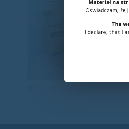
Materiał na str
Oświadczam, że 
The we
I declare, that I
30 maja 2023