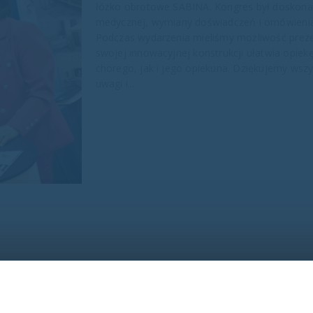
łóżko obrotowe SABINA. Kongres był doskonał
medycznej, wymiany doświadczeń i omówienia
Podczas wydarzenia mieliśmy możliwość preze
swojej innowacyjnej konstrukcji ułatwia opi
chorego, jak i jego opiekuna. Dziękujemy ws
uwagi i...
Łóżko obrotowe SABINA – nowo
pacjenta i opiekuna