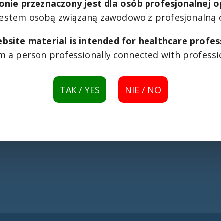
onie przeznaczony jest dla osób profesjonalnej 
Przedstawiamy łóżko obrotowe SABINA – innow
opiekę nad osobami leżącymi. Dzięki funkcji o
jestem osobą związaną zawodowo z profesjonalną 
pacjenta, a także wspiera codzienną opiekę, 
opiekuna. Więcej informacji oraz szczegółową 
bsite material is intended for healthcare profes
obrotowe SABINA
.
 am a person professionally connected with professi
TAK / YES
NIE / NO