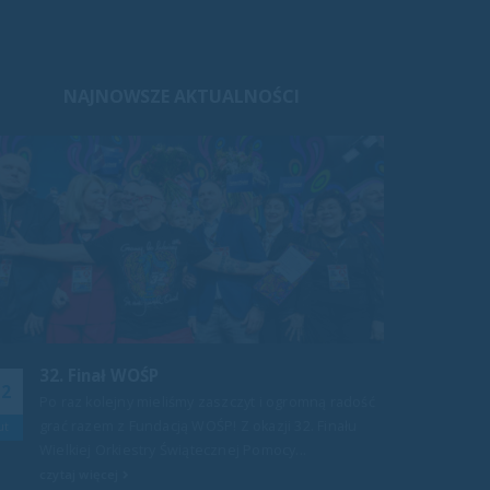
NAJNOWSZE AKTUALNOŚCI
34 Finał WOŚP
11
03
ość
To już kolejny wspólnie grany Finał z Fundacją
WOŚP Jak zawsze to ogromna radość i duma móc
lut
cze
być częścią...
czytaj więcej