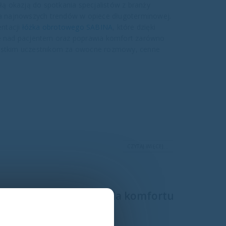
ą okazją do spotkania specjalistów z branży
 najnowszych trendów w opiece długoterminowej.
ntacji
łóżka obrotowego SABINA
, które dzięki
ekę nad pacjentem oraz poprawia komfort zarówno
zystkim uczestnikom za owocne rozmowy, cenne
CZYTAJ WIĘCEJ...
czesne rozwiązanie dla komfortu