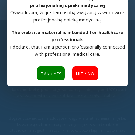
profesjonalnej opieki medycznej
Oświadczam, że jestem osobą związaną zawodowo z
profesjonalną opieką medyczną.
The website material is intended for healthcare
professionals
I declare, that I am a person professionally connected
METALOWIEC
with professional medical care.
„Metalowiec” sp. z o.o. w Namysłowie jest doświadczonym
producentem sprzętu rehabilitacyjnego i medycznego.
TAK / YES
NIE / NO
Jako samodzielny podmiot gospodarczy istniejemy od 1976 roku i
cały czas rozwijamy swoją działalność w branży metalowej.
Bogate doświadczenie zdobyte w ciągu wielu lat istnienia na rynku,
kooperacja z firmami zagranicznymi, jak również wnikliwe
studiowanie sugestii naszych klientów, pozwalają nam wytwarzać