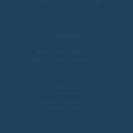
solidne, trwałe i ergonomiczne produkty.
KONTAKT
Metalowiec Sp. z o. o.
46-100 Namysłów, ul. Fabryczna 2
NIP: 7521451789 KRS:0000491829
kapitał zakładowy: 723 900,00 zł
Centrala:
+48774104159
+48774104558
sekretariat@metalowiec.com.pl
zbyt@metalowiec.com.pl
SERWIS