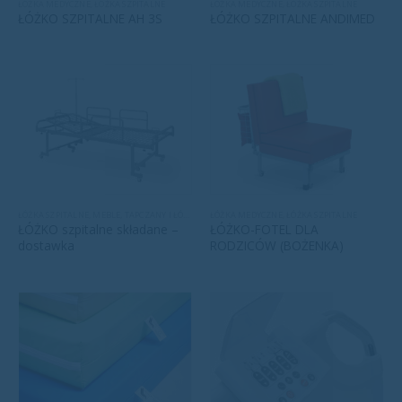
ŁÓŻKA MEDYCZNE
,
ŁÓŻKA SZPITALNE
ŁÓŻKA MEDYCZNE
,
ŁÓŻKA SZPITALNE
ŁÓŻKO SZPITALNE AH 3S
ŁÓŻKO SZPITALNE ANDIMED
ŁÓŻKA SZPITALNE
,
MEBLE
,
TAPCZANY I ŁÓŻKA
ŁÓŻKA MEDYCZNE
,
ŁÓŻKA SZPITALNE
ŁÓŻKO szpitalne składane –
ŁÓŻKO-FOTEL DLA
dostawka
RODZICÓW (BOŻENKA)
Ten
produkt
ma
wiele
wariantów.
Opcje
można
wybrać