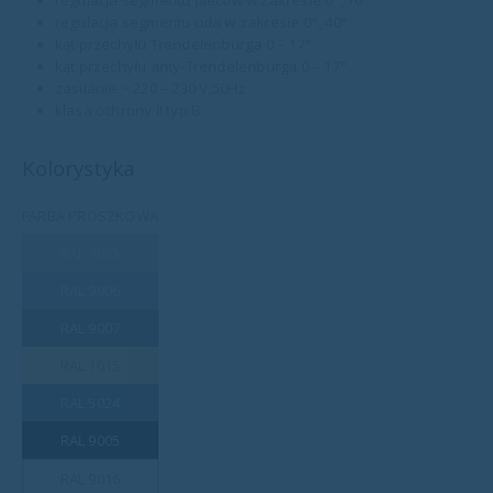
regulacja segmentu uda w zakresie 0°¸ 40°
kąt przechyłu Trendelenburga 0 – 17°
kąt przechyłu anty-Trendelenburga 0 – 17°
zasilanie ~ 220 – 230 V,50Hz
klasa ochrony II typ B
Kolorystyka
FARBA PROSZKOWA
RAL 7035
RAL 9006
RAL 9007
RAL 1015
RAL 5024
RAL 9005
RAL 9016