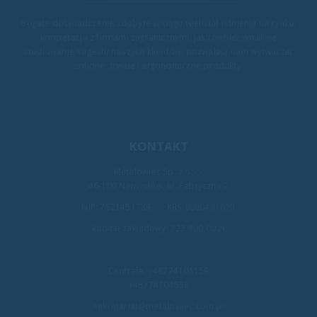
Bogate doświadczenie zdobyte w ciągu wielu lat istnienia na rynku,
kooperacja z firmami zagranicznymi, jak również wnikliwe
studiowanie sugestii naszych klientów, pozwalają nam wytwarzać
solidne, trwałe i ergonomiczne produkty.
KONTAKT
Metalowiec Sp. z o. o.
46-100 Namysłów, ul. Fabryczna 2
NIP: 7521451789 KRS:0000491829
kapitał zakładowy: 723 900,00 zł
Centrala:
+48774104159
+48774104558
sekretariat@metalowiec.com.pl