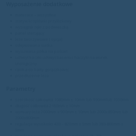
Wyposażenie dodatkowe
materace – wszystkie
statyw kroplówki przyłóżkowy
wysięgnik ręki z podwieszką
panel sterujący
leże tworzywowe ( opcja)
odejmowana siatka
wysuwana półka na pościel
uchwyt kaczki uchwyt basenu i haczyki na worek
urologiczny
ramka do karty gorączkowej
przedłużenie leża
Parametry
szerokość całkowita 1080mm ± 10mm lub 990mmlub 1030mm
długość całkowita 2160mm ± 10mm
wymiary leża 2000mm x 900mm ± 10mm lub 2000x850mm lub
2000x800mm
regulacja wysokości 420 – 820mm ± 5mm lub 380-800mm ±
5mm
regulacja segmentu pleców w zakresie 0°¸ 70°