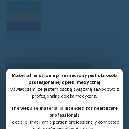
RAL 6018
RAL 1003
RAL 3002
POPIEL
KOLOR WKLEJEK DO SZCZYTÓW I BARIEREK
RAL 5024
Materiał na stronie przeznaczony jest dla osób
RAL 6019
profesjonalnej opieki medycznej
RAL 1015 BEŻ
Oświadczam, że jestem osobą związaną zawodowo z
profesjonalną opieką medyczną.
RAL 7035 POPIEL
RAL 2003
The website material is intended for healthcare
professionals
RAL 1003
I declare, that I am a person professionally connected
RAL 6027
with professional medical care.