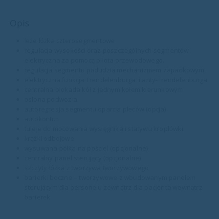
Opis
leże łóżka czterosegmentowe
regulacja wysokości oraz poszczególnych segmentów
elektryczna za pomocą pilota przewodowego.
regulacja segmentu podudzia mechanizmem zapadkowym
elektryczna funkcja Trendelenburga i anty-Trendelenburga
centralna blokada kół z jednym kołem kierunkowym
osłona podwozia
autoregresja segmentu oparcia pleców (opcja)
autokontur
tuleje do mocowania wysięgnika i statywu kroplówki
krążki odbojowe
wysuwana półka na pościel (opcjonalne)
centralny panel sterujący (opcjonalne)
szczyty łóżka z tworzywa tworzywowego
barierki boczne – tworzywowe z wbudowanym panelem
sterującym dla personelu zewnątrz dla pacjenta wewnątrz
barierek