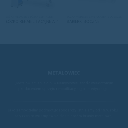
ŁÓŻKA MEDYCZNE
,
ŁÓŻKA SZPITALNE
ŁÓŻKA MEDYCZNE
,
WYPOSAŻENIE DO ŁÓŻEK
ŁÓŻKO REHABILITACYJNE A-4
BARIERKI BOCZNE
METALOWIEC
„Metalowiec” sp. z o.o. w Namysłowie jest doświadczonym
producentem sprzętu rehabilitacyjnego i medycznego.
Jako samodzielny podmiot gospodarczy istniejemy od 1976 roku i
cały czas rozwijamy swoją działalność w branży metalowej.