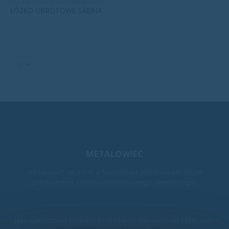
ŁÓŻKA DO OPIEKI DŁUGOTERMINOWEJ
,
ŁÓŻKA MEDYCZNE
ŁÓŻKO OBROTOWE SABINA
METALOWIEC
„Metalowiec” sp. z o.o. w Namysłowie jest doświadczonym
producentem sprzętu rehabilitacyjnego i medycznego.
Jako samodzielny podmiot gospodarczy istniejemy od 1976 roku i