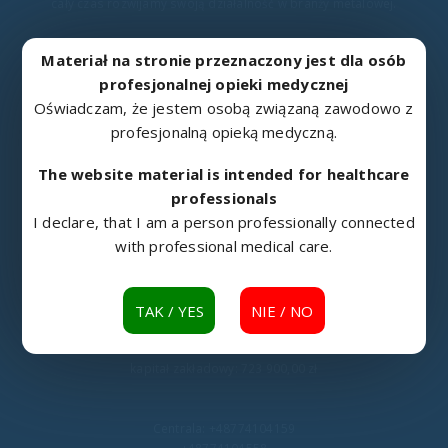
cały czas rozwijamy swoją działalność w branży metalowej.
Materiał na stronie przeznaczony jest dla osób
Bogate doświadczenie zdobyte w ciągu wielu lat istnienia na rynku,
profesjonalnej opieki medycznej
kooperacja z firmami zagranicznymi, jak również wnikliwe
Oświadczam, że jestem osobą związaną zawodowo z
studiowanie sugestii naszych klientów, pozwalają nam wytwarzać
profesjonalną opieką medyczną.
solidne, trwałe i ergonomiczne produkty.
The website material is intended for healthcare
professionals
I declare, that I am a person professionally connected
with professional medical care.
KONTAKT
Metalowiec Sp. z o. o.
46-100 Namysłów, ul. Fabryczna 2
TAK / YES
NIE / NO
NIP: 7521451789 KRS:0000491829
kapitał zakładowy: 723 900,00 zł
Centrala:
+48774104159
+48774104558