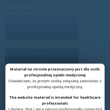
Kolorystyka
FARBA PROSZKOWA
RAL 7035
RAL 9006
RAL 9007
RAL 1015
RAL 5024
RAL 9005
Materiał na stronie przeznaczony jest dla osób
RAL 9016
profesjonalnej opieki medycznej
RAL 6018
Oświadczam, że jestem osobą związaną zawodowo z
profesjonalną opieką medyczną.
RAL 1003
RAL 3002
The website material is intended for healthcare
professionals
PŁYTA LAMINOWANA
I declare, that I am a person professionally connected