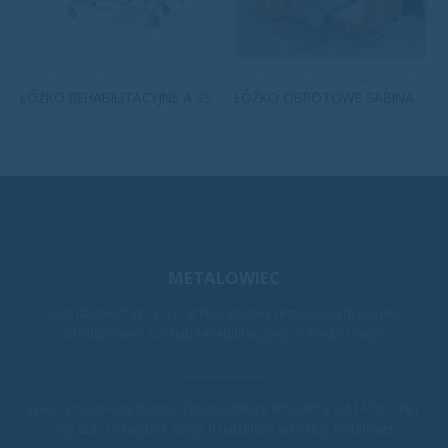
ŁÓŻKA MEDYCZNE
,
ŁÓŻKA SZPITALNE
ŁÓŻKA DO OPIEKI DŁUGOTERMINOWEJ
,
ŁÓŻKA MEDYCZNE
ŁÓŻKO REHABILITACYJNE A 3S
ŁÓŻKO OBROTOWE SABINA
METALOWIEC
„Metalowiec” sp. z o.o. w Namysłowie jest doświadczonym
producentem sprzętu rehabilitacyjnego i medycznego.
Jako samodzielny podmiot gospodarczy istniejemy od 1976 roku i
cały czas rozwijamy swoją działalność w branży metalowej.