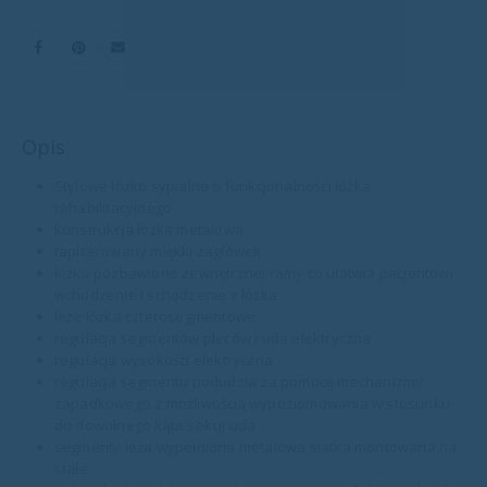
Opis
Stylowe łóżko sypialne o funkcjonalności łóżka
rehabilitacyjnego
konstrukcja łóżka metalowa
tapicerowany miękki zagłówek
łóżko pozbawione zewnętrznej ramy co ułatwia pacjentowi
wchodzenie i schodzenie z łóżka
leże łóżka czterosegmentowe
regulacja segmentów pleców i uda elektryczna
regulacja wysokości elektryczna
regulacja segmentu podudzia za pomocą mechanizmy
zapadkowego z możliwością wypoziomowania w stosunku
do dowolnego kąta sekcji uda
segmenty leża wypełnione metalowa siatka montowana na
stałe