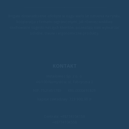
Bogate doświadczenie zdobyte w ciągu wielu lat istnienia na rynku,
kooperacja z firmami zagranicznymi, jak również wnikliwe
studiowanie sugestii naszych klientów, pozwalają nam wytwarzać
solidne, trwałe i ergonomiczne produkty.
KONTAKT
Metalowiec Sp. z o. o.
46-100 Namysłów, ul. Fabryczna 2
NIP: 7521451789 KRS:0000491829
kapitał zakładowy: 723 900,00 zł
Centrala:
+48774104159
+48774104558