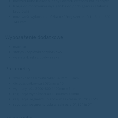
indywidualna blokada jazdy i obrotu czterech kół jezdnych
tuleje do mocowania wysięgnika do podciągania i statywu
kroplówki
możliwość wykonania łóżka o różnej szerokości leża od 800-
1400mm
Wyposażenie dodatkowe
materac
statyw kroplówki przyłóżkowy
wysięgnik ręki z podwieszką
Parametry
szerokość całkowita 940-1540mm ± 5mm
długość całkowita 2080mm ± 10mm
wymiary leża 2000×800-1400mm ± 5mm
regulacja wysokości 400 – 800mm ± 5mm
regulacja segmentu pleców w zakresie 0°¸ 70° (± 5°)
regulacja segmentu uda w zakresie 0°¸ 35° (± 5°)