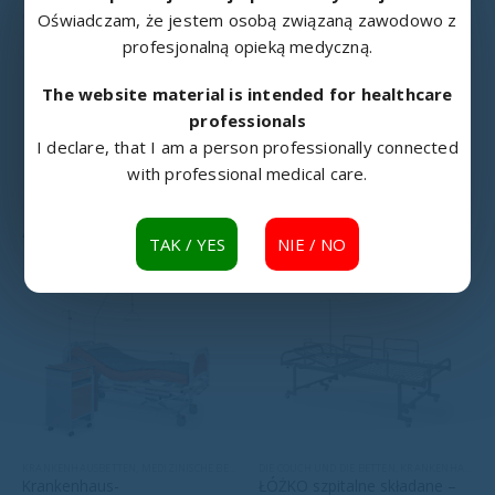
Ausgeklappte Version:
Oświadczam, że jestem osobą związaną zawodowo z
profesjonalną opieką medyczną.
Breite: 67 cm
Höhe: 36 cm
The website material is intended for healthcare
Länge: 193 cm
professionals
I declare, that I am a person professionally connected
with professional medical care.
ÄHNLICHE PRODUKTE
TAK / YES
NIE / NO
KRANKENHAUSBETTEN
,
MEDIZINISCHE BETTEN
DIE COUCH UND DIE BETTEN
,
KRANKENHAUSBETTEN
Krankenhaus-
ŁÓŻKO szpitalne składane –