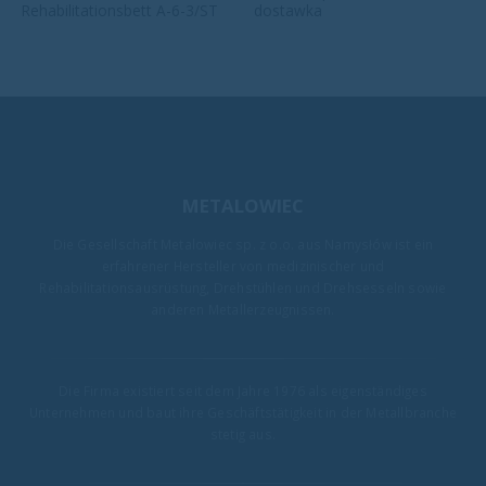
Rehabilitationsbett A-6-3/ST
dostawka
METALOWIEC
Die Gesellschaft Metalowiec sp. z o.o. aus Namysłów ist ein
erfahrener Hersteller von medizinischer und
Rehabilitationsausrüstung, Drehstühlen und Drehsesseln sowie
anderen Metallerzeugnissen.
Die Firma existiert seit dem Jahre 1976 als eigenständiges
Unternehmen und baut ihre Geschäftstätigkeit in der Metallbranche
stetig aus.