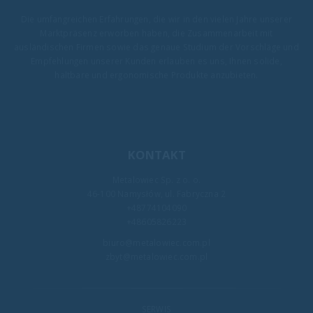
Die umfangreichen Erfahrungen, die wir in den vielen Jahre unserer
Marktpräsenz erworben haben, die Zusammenarbeit mit
ausländischen Firmen sowie das genaue Studium der Vorschläge und
Empfehlungen unserer Kunden erlauben es uns, Ihnen solide,
haltbare und ergonomische Produkte anzubieten.
KONTAKT
Metalowiec Sp. z o. o.
46-100 Namysłów, ul. Fabryczna 2
+48774104090
+48605826223
biuro@metalowiec.com.pl
zbyt@metalowiec.com.pl
SERWIS