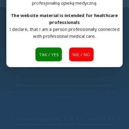
profesjonalną opieką medyczną.
The website material is intended for healthcare
professionals
I declare, that I am a person professionally connected
METALOWIEC
with professional medical care.
Die Gesellschaft Metalowiec sp. z o.o. aus Namysłów ist ein
erfahrener Hersteller von medizinischer und
TAK / YES
NIE / NO
Rehabilitationsausrüstung, Drehstühlen und Drehsesseln sowie
anderen Metallerzeugnissen.
Die Firma existiert seit dem Jahre 1976 als eigenständiges
Unternehmen und baut ihre Geschäftstätigkeit in der Metallbranche
stetig aus.
Die umfangreichen Erfahrungen, die wir in den vielen Jahre unserer
Marktpräsenz erworben haben, die Zusammenarbeit mit