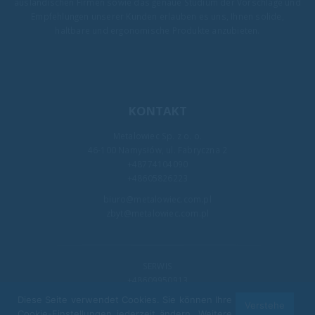
ausländischen Firmen sowie das genaue Studium der Vorschläge und
Empfehlungen unserer Kunden erlauben es uns, Ihnen solide,
haltbare und ergonomische Produkte anzubieten.
KONTAKT
Metalowiec Sp. z o. o.
46-100 Namysłów, ul. Fabryczna 2
+48774104090
+48605826223
biuro@metalowiec.com.pl
zbyt@metalowiec.com.pl
SERWIS
+48609950913
kj@metalowiec.com.pl
Diese Seite verwendet Cookies. Sie können Ihre
Verstehe
Cookie-Einstellungen jederzeit ändern. Weitere