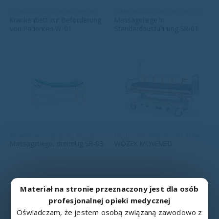
KRANKENHAUSAUSRÜSTUNG
,
TROLLEYS UND MASSAGETISCHE
KRANKENHAUSAUSRÜSTUNG
,
TROLLEYS UND MASSAGETISCHE
Krankenbett zur Beförderung
Massageliege in
von Patienten W-01
Standardausführung SR-01
KRANKENHAUSAUSRÜSTUNG
,
TROLLEYS UND MASSAGETISCHE
TROLLEYS UND MASSAGETISCHE
,
KRANKENHAUSAUSRÜSTUNG
Massageliege, dreiteilig SR-03
WÓZEK MOVEMED
Materiał na stronie przeznaczony jest dla osób
profesjonalnej opieki medycznej
Oświadczam, że jestem osobą związaną zawodowo z