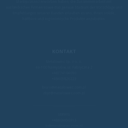
Marktpräsenz erworben haben, die Zusammenarbeit mit
ausländischen Firmen sowie das genaue Studium der Vorschläge und
Empfehlungen unserer Kunden erlauben es uns, Ihnen solide,
haltbare und ergonomische Produkte anzubieten.
KONTAKT
Metalowiec Sp. z o. o.
46-100 Namysłów, ul. Fabryczna 2
+48774104090
+48605826223
biuro@metalowiec.com.pl
zbyt@metalowiec.com.pl
SERWIS
+48609950913
kj@metalowiec.com.pl