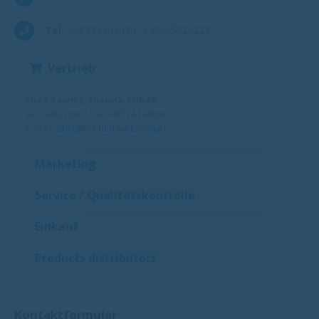
Tel.
+48774104090, +48605826223
Vertrieb
Eliza Sawicz, Joanna Zubek
Bestellungen: fax.+48774104090
E-mail:
zbyt@metalowiec.com.pl
Marketing
Service / Qualitätskontrolle
Einkauf
Products distributors
Kontaktformular