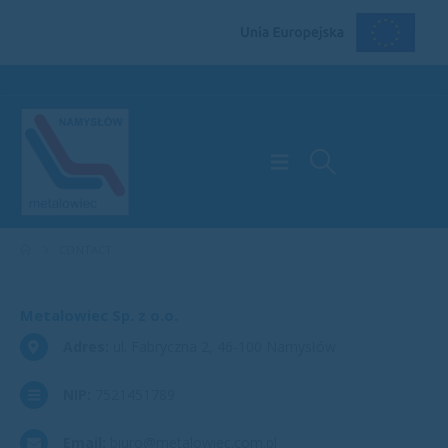
CONTACT
Metalowiec Sp. z o.o.
Adres:
ul. Fabryczna 2, 46-100 Namysłów
NIP:
7521451789
Email:
biuro@metalowiec.com.pl