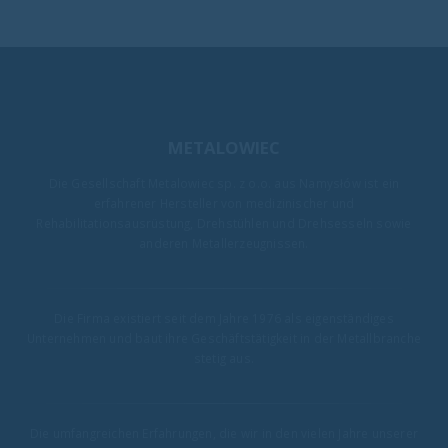
METALOWIEC
Die Gesellschaft Metalowiec sp. z o.o. aus Namysłów ist ein
erfahrener Hersteller von medizinischer und
Rehabilitationsausrüstung, Drehstühlen und Drehsesseln sowie
anderen Metallerzeugnissen.
Die Firma existiert seit dem Jahre 1976 als eigenständiges
Unternehmen und baut ihre Geschäftstätigkeit in der Metallbranche
stetig aus.
Die umfangreichen Erfahrungen, die wir in den vielen Jahre unserer