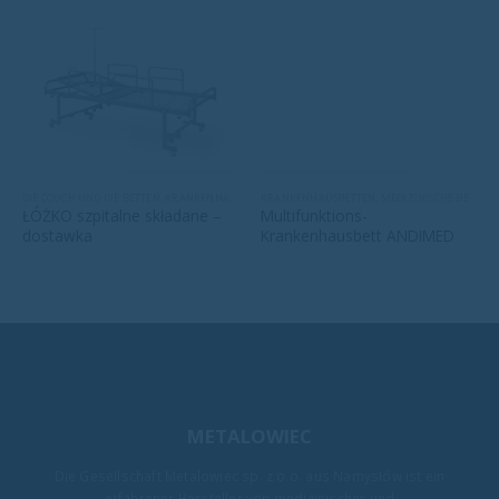
DIE COUCH UND DIE BETTEN
,
KRANKENHAUSBETTEN
KRANKENHAUSBETTEN
,
MÖBEL
,
MEDIZINISCHE BETTEN
ŁÓŻKO szpitalne składane –
Multifunktions-
dostawka
Krankenhausbett ANDIMED
METALOWIEC
Die Gesellschaft Metalowiec sp. z o.o. aus Namysłów ist ein
erfahrener Hersteller von medizinischer und