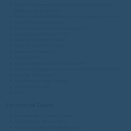
Seitliche, zusammenklappbare Geländer entlang des
Rahmens der Liegefläche
Seitliche, herunterfahrbare Geländer (Option: verchromt)
Seitliche Universalgeländer
Spezialmatratze gegen Wundliegen S.CH
Krankenhausmatratze S1.CH
Stativ für Tropf mit 2 Haken
Stativ für Tropf mit 4 Haken
Halter der Bettpfanne
Halter für Bad
Herausziehbares Fach für Bettwäsche
Rahmen der Patientenkarte mit verdeckten Personaldaten
Ausleger mit Handgriff
Abnehmbares Gitter (Option)
Liegefläche aus HPL
Haken
Technische Daten
Gesamtlänge: 2.110mm ± 10mm
Gesamtbreite: 985mm±10mm
Breite der Liegefläche: 860mm±10mm