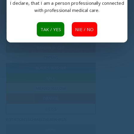
I declare, that I am a person professionally connected
RAL 1003
with professional medical care.
RAL 3002
LAMINIERTE PLATTE
TAK / YES
NIE / NO
BERG ERLE
BAYERN BUCHE
CREMIG
BLAUES WASSER
KALK
MILANO YELLOW
ORANGE
WEISS
ROTATIONSSCHMELZVERFAHREN
GRAU