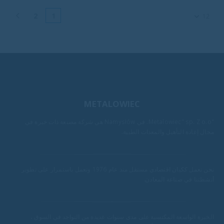
2
1
METALOWIEC
"Metalowiec" sp. Z o.o. في Namysłów هي شركة مصنعة ذات خبرة في
مجال إعادة التأهيل والمعدات الطبية.
نحن نعمل ككيان اقتصادي مستقل منذ عام 1976 ونعمل باستمرار على تطوير
أنشطتنا في صناعة المعادن.
الخبرة الواسعة المكتسبة على مدى سنوات عديدة من التواجد في السوق ،