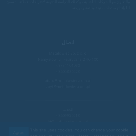
والتعاون مع الشركات الأجنبية ، وكذلك الدراسة الدقيقة لاقتراحات عملائنا ، تسمح
لنا بإنتاج منتجات متينة ودائمة ومريحة.
اتصال
Metalowiec Sp. z o. o
46-100 Namysłów, ul. Fabryczna 2
48774104090
48605826223
biuro@metalowiec.com.pl
zbyt@metalowiec.com.pl
الخدمة
48609950913
kj@metalowiec.com.pl
This site uses cookies. You can change your cookie
Agree