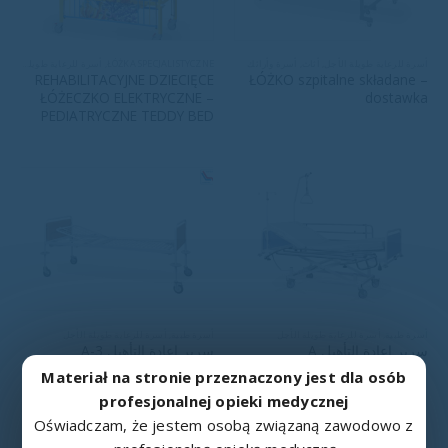
أسرة للرعاية طويلة الأجل
,
أثاث
,
أسرة وأرائك
ŁÓŻKA SPECJALISTYCZNE
,
أسرة للرعاية طويلة الأجل
REHABILITACYJNE DZIECIĘCE
ŁÓŻKO szpitalne składane –
ŁÓŻECZKO ELEKTRYCZNE –
dostawka
PEDIATRYCZNE TEDDY BED
أسرة طبية
,
أسرة للرعاية طويلة الأجل
أسرة طبية
,
أسرة للرعاية طويلة الأجل
سرير إعادة التأهيل A
سرير إعادة التأهيل A-3
Materiał na stronie przeznaczony jest dla osób
profesjonalnej opieki medycznej
Oświadczam, że jestem osobą związaną zawodowo z