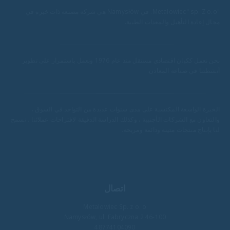
"Metalowiec" sp. Z o.o. في Namysłów هي شركة مصنعة ذات خبرة في
مجال إعادة التأهيل والمعدات الطبية.
نحن نعمل ككيان اقتصادي مستقل منذ عام 1976 ونعمل باستمرار على تطوير
أنشطتنا في صناعة المعادن.
الخبرة الواسعة المكتسبة على مدى سنوات عديدة من التواجد في السوق ،
والتعاون مع الشركات الأجنبية ، وكذلك الدراسة الدقيقة لاقتراحات عملائنا ، تسمح
لنا بإنتاج منتجات متينة ودائمة ومريحة.
اتصال
Metalowiec Sp. z o. o
46-100 Namysłów, ul. Fabryczna 2
48774104090