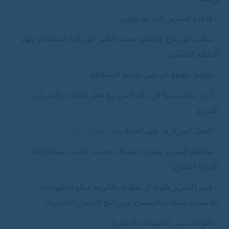
–
قاعدة السرير ذات مقطعين
–
تنظيم الإرتفاع ومقطع مسند الظهر كهربائيا باتسخدام جهاز
التحكم السلكي
–
تنظيم مقطع الرجلين بتقنية الشقاطة
–
أربع عجلات بما في ذلك اثنين مع قفل القيادة والدوران
الفردي
–
القفل المركزي على العجلات
(
ٳختياري
)
–
مقاطع السرير مملوءة بشبكة حديدية ثابتة – شبكة قابلة
للإزالة أختياريا
–
قمم السرير ملونة أو مطلية بالكروم مملوءة بلوحات
اللامينيت طبقات التصفيح من راتنج الفينول
(
إختياريا
)
–
اللوحات من اللامينات
(
إختياريا
)