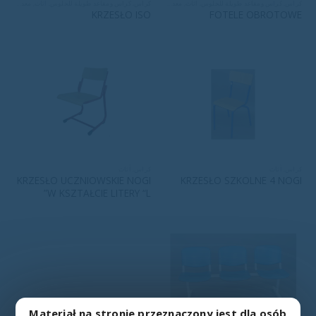
كراس
,
كراس ومقاعد طويلة للجلوس
,
أثاث
,
معدات المستشفى
كراس
,
كراس ومقاعد طويلة للجلوس
,
أثاث
,
معدات المستشفى
KRZESŁO ISO
FOTELE OBROTOWE
كراس
,
أثاث
كراس
,
أثاث
KRZESŁO UCZNIOWSKIE NOGI
KRZESŁO SZKOLNE 4 NOGI
W KSZTAŁCIE LITERY “L”
Materiał na stronie przeznaczony jest dla osób