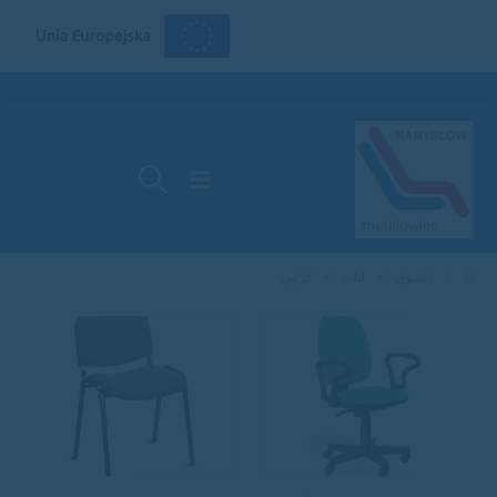
السوق
أثاث
كراس