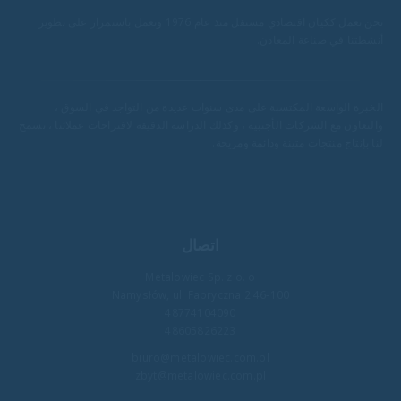
نحن نعمل ككيان اقتصادي مستقل منذ عام 1976 ونعمل باستمرار على تطوير
أنشطتنا في صناعة المعادن.
الخبرة الواسعة المكتسبة على مدى سنوات عديدة من التواجد في السوق ،
والتعاون مع الشركات الأجنبية ، وكذلك الدراسة الدقيقة لاقتراحات عملائنا ، تسمح
لنا بإنتاج منتجات متينة ودائمة ومريحة.
اتصال
Metalowiec Sp. z o. o
46-100 Namysłów, ul. Fabryczna 2
48774104090
48605826223
biuro@metalowiec.com.pl
zbyt@metalowiec.com.pl