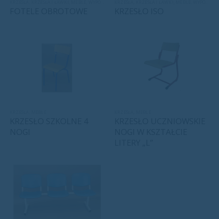
KRZESŁA
,
KRZESŁA I ŁAWKI
,
MEBLE
,
WYPOSAŻENIE SZPITALNE
KRZESŁA
,
KRZESŁA I ŁAWKI
,
MEBLE
,
WYPOSAŻENIE SZPITALNE
FOTELE OBROTOWE
KRZESŁO ISO
KRZESŁA
,
MEBLE
KRZESŁA
,
MEBLE
KRZESŁO SZKOLNE 4
KRZESŁO UCZNIOWSKIE
NOGI
NOGI W KSZTAŁCIE
LITERY „L”