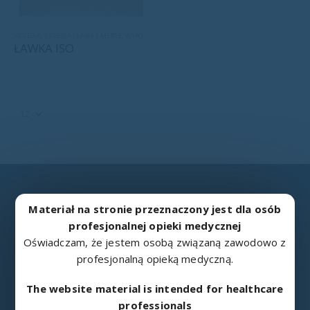
KRZESŁA
,
KRZESŁA I ŁAWKI
,
MEBLE
,
WYPOSAŻENIE SZPITALNE
ŁAWKA ISO
Materiał na stronie przeznaczony jest dla osób
profesjonalnej opieki medycznej
METALOWIEC
Oświadczam, że jestem osobą związaną zawodowo z
profesjonalną opieką medyczną.
„Metalowiec” sp. z o.o. w Namysłowie jest doświadczonym
producentem sprzętu rehabilitacyjnego i medycznego.
The website material is intended for healthcare
professionals